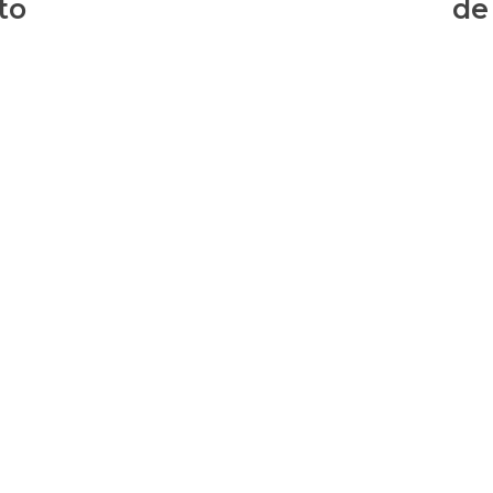
to
de