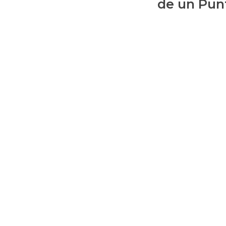
de un Pun
Línea
Clásica