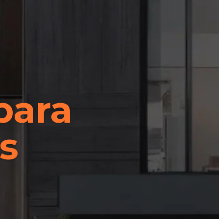
para
s