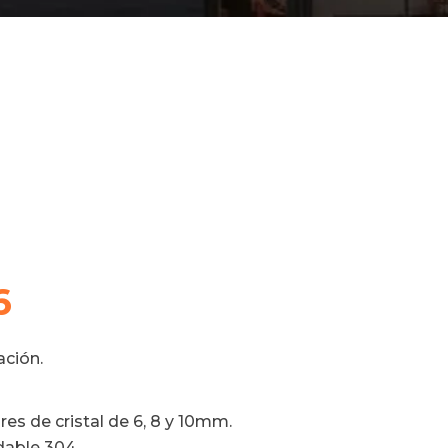
6
ación.
es de cristal de 6, 8 y 10mm.
idable 304.