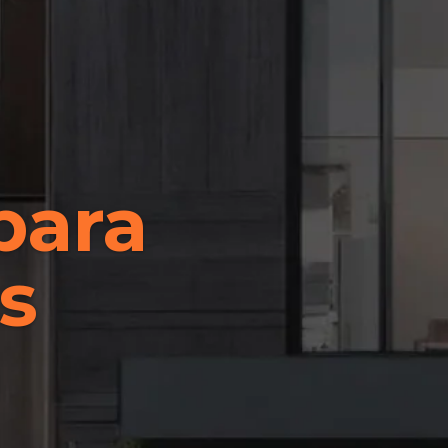
para
s