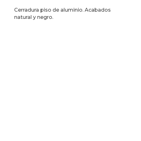
Cerradura piso de aluminio. Acabados
natural y negro.
¿Tienes preguntas?
Podemos ayudar.
Si tiene preguntas o necesita
ayuda,
estamos aquí para ayudar.
Servicio al cliente: +51 943 714 029